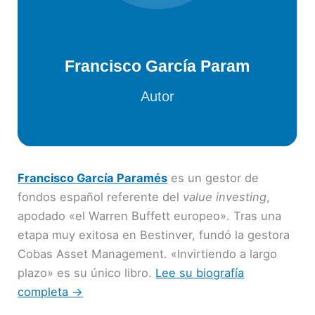
Francisco García Paramés
es un gestor de
fondos español referente del
value investing
,
apodado «el Warren Buffett europeo». Tras una
etapa muy exitosa en Bestinver, fundó la gestora
Cobas Asset Management. «Invirtiendo a largo
plazo» es su único libro.
Lee su biografía
completa →