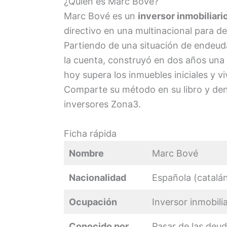
¿Quién es Marc Bové?
Marc Bové es un
inversor inmobiliari
directivo en una multinacional para de
Partiendo de una situación de endeu
la cuenta, construyó en dos años una
hoy supera los inmuebles iniciales y v
Comparte su método en su libro y de
inversores Zona3.
Ficha rápida
Nombre
Marc Bové
Nacionalidad
Española (catalá
Ocupación
Inversor inmobili
Conocido por
Pasar de las deud