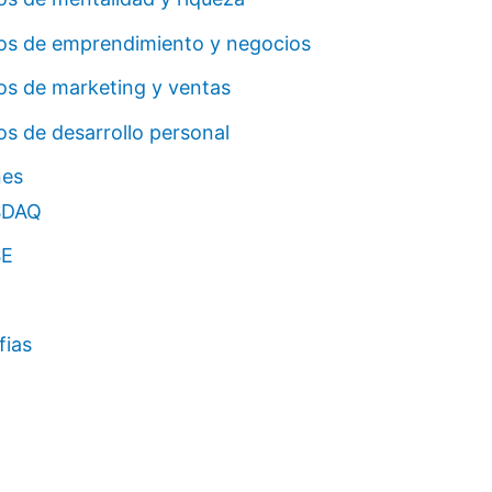
ros de emprendimiento y negocios
os de marketing y ventas
os de desarrollo personal
nes
SDAQ
E
C
fias