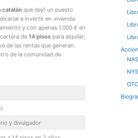
o catalán
que dejó un puesto
Lib
dicarse a invertir en vivienda.
Libr
damiento y con apenas 1.000 € en
 cartera de
14 pisos
para alquilar;
Libr
ive de las rentas que generan.
Accio
ntro de la comunidad de
NA
NYS
OT
Biogra
n)
ario y divulgador
as a 14 pisos en 2 años