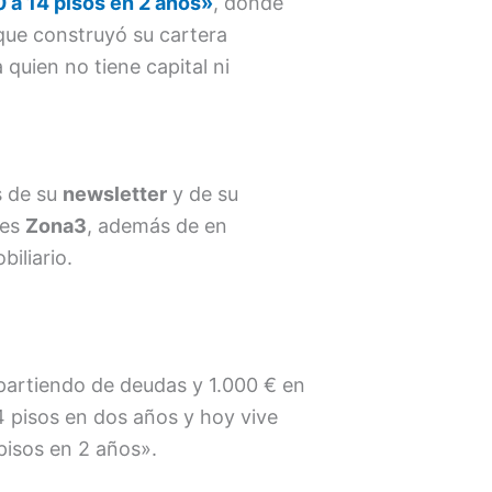
 a 14 pisos en 2 años»
, donde
que construyó su cartera
uien no tiene capital ni
s de su
newsletter
y de su
res
Zona3
, además de en
iliario.
 partiendo de deudas y 1.000 € en
4 pisos en dos años y hoy vive
pisos en 2 años».