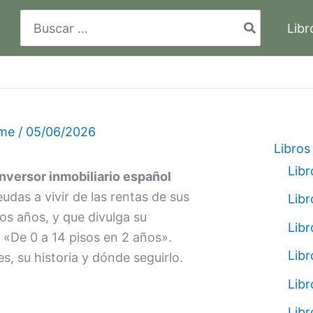
Buscar
Libr
por:
lme
/
05/06/2026
Libros
Libr
inversor inmobiliario español
udas a vivir de las rentas de sus
Libr
os años, y que divulga su
Libr
o «De 0 a 14 pisos en 2 años».
Libr
es, su historia y dónde seguirlo.
Libr
Libr