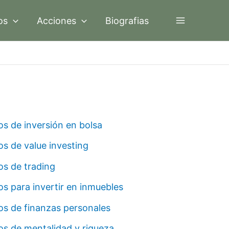
os
Acciones
Biografias
os de inversión en bolsa
os de value investing
os de trading
os para invertir en inmuebles
os de finanzas personales
os de mentalidad y riqueza