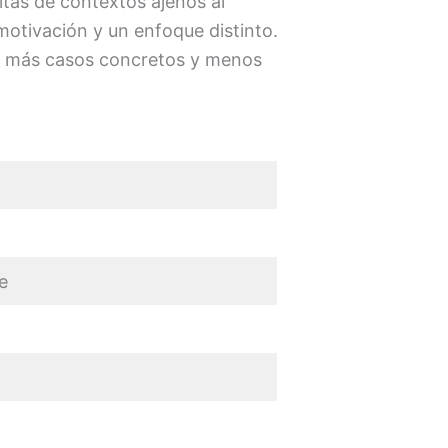
itas de contextos ajenos al
motivación y un enfoque distinto.
n más casos concretos y menos
e