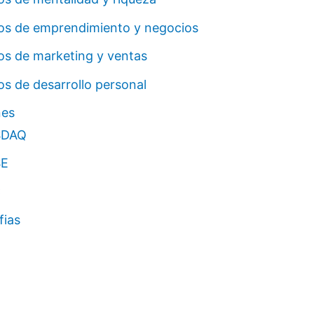
ros de emprendimiento y negocios
os de marketing y ventas
os de desarrollo personal
nes
SDAQ
E
C
fias