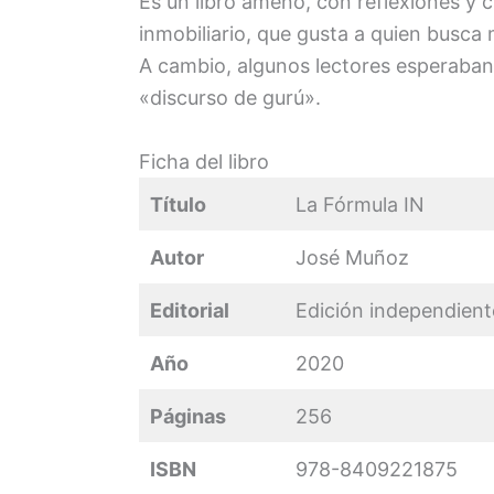
Es un libro ameno, con reflexiones y c
inmobiliario, que gusta a quien busca 
A cambio, algunos lectores esperaba
«discurso de gurú».
Ficha del libro
Título
La Fórmula IN
Autor
José Muñoz
Editorial
Edición independient
Año
2020
Páginas
256
ISBN
978-8409221875