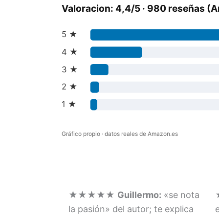
Valoracion: 4,4/5 · 980 reseñas 
5 ★
4 ★
3 ★
2 ★
1 ★
Gráfico propio · datos reales de Amazon.es
★★★★★
Guillermo:
«se nota
la pasión» del autor; te explica