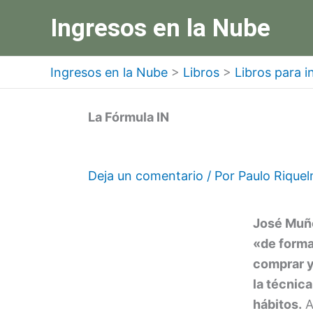
Ir
Ingresos en la Nube
al
contenido
Ingresos en la Nube
>
Libros
>
Libros para i
La Fórmula IN
Deja un comentario
/ Por
Paulo Rique
José Muño
«de forma 
comprar y
la técnic
hábitos.
A