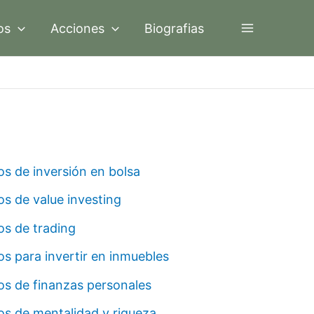
os
Acciones
Biografias
os de inversión en bolsa
os de value investing
os de trading
os para invertir en inmuebles
os de finanzas personales
os de mentalidad y riqueza