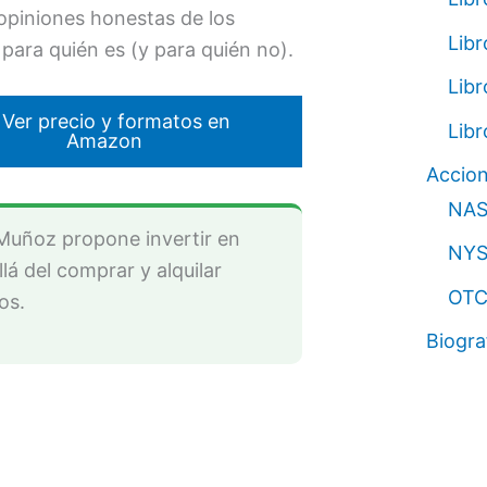
 opiniones honestas de los
Lib
 para quién es (y para quién no).
Libr
 Ver precio y formatos en
Libr
Amazon
Accio
NA
Muñoz propone invertir en
NYS
lá del comprar y alquilar
OT
os.
Biogra