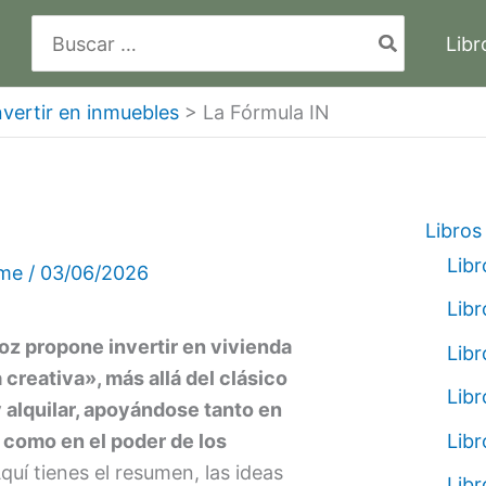
Buscar
Libr
por:
nvertir en inmuebles
>
La Fórmula IN
Libros
Libr
lme
/
03/06/2026
Libr
z propone invertir en vivienda
Libr
creativa», más allá del clásico
Libr
 alquilar, apoyándose tanto en
Libr
a como en el poder de los
quí tienes el resumen, las ideas
Libr