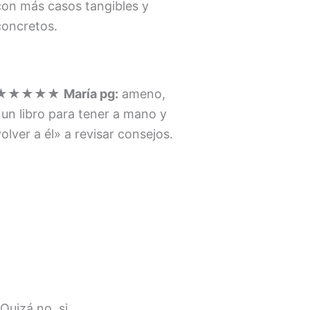
con más casos tangibles y
concretos.
★★★★★
María pg:
ameno,
«un libro para tener a mano y
volver a él» a revisar consejos.
 Quizá no, si…