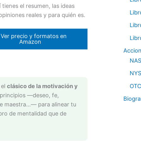
í tienes el resumen, las ideas
Lib
 opiniones reales y para quién es.
Libr
 Ver precio y formatos en
Libr
Amazon
Accio
NA
NYS
OT
 el
clásico de la motivación y
 principios —deseo, fe,
Biogra
te maestra…— para alinear tu
ibro de mentalidad que de