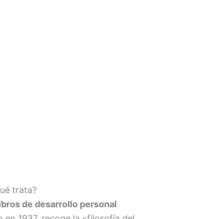
ué trata?
libros de desarrollo personal
o en 1937, recoge la «filosofía del