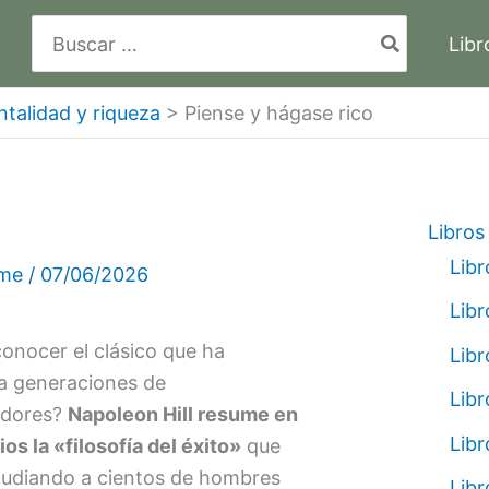
Buscar
Libr
por:
ntalidad y riqueza
>
Piense y hágase rico
Libros
Libr
lme
/
07/06/2026
Libr
onocer el clásico que ha
Libr
 a generaciones de
Libr
dores?
Napoleon Hill resume en
Libr
ios la «filosofía del éxito»
que
studiando a cientos de hombres
Libr