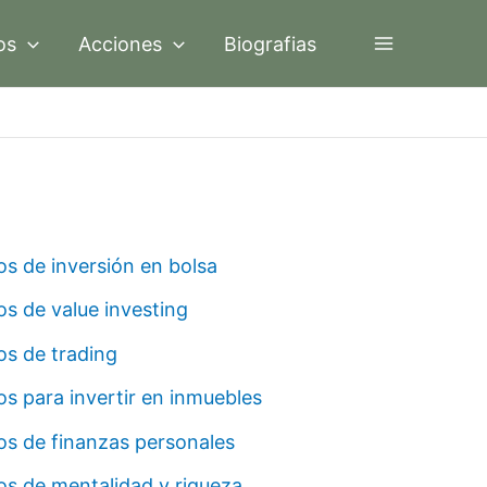
os
Acciones
Biografias
os de inversión en bolsa
os de value investing
os de trading
os para invertir en inmuebles
os de finanzas personales
os de mentalidad y riqueza