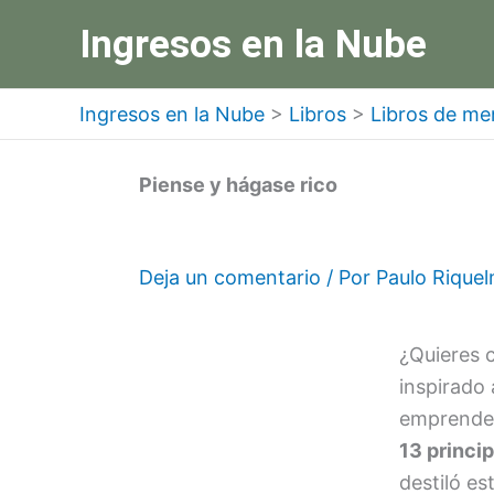
Ir
Ingresos en la Nube
al
contenido
Ingresos en la Nube
>
Libros
>
Libros de me
Piense y hágase rico
Deja un comentario
/ Por
Paulo Rique
¿Quieres c
inspirado
emprende
13 princip
destiló e