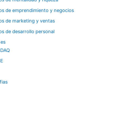
ros de emprendimiento y negocios
os de marketing y ventas
os de desarrollo personal
nes
SDAQ
E
C
fias