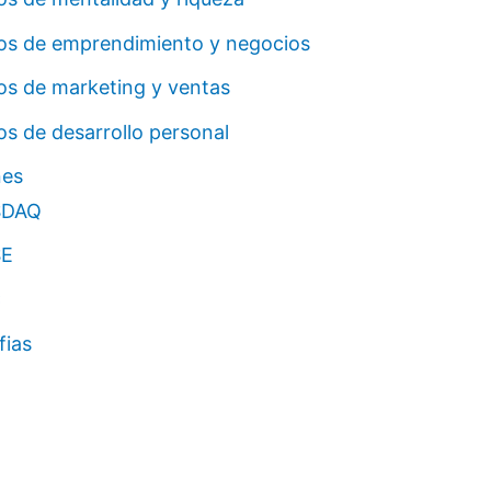
ros de emprendimiento y negocios
os de marketing y ventas
os de desarrollo personal
nes
SDAQ
E
C
fias