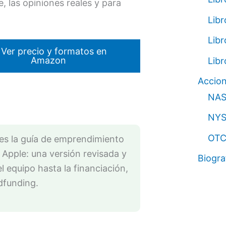
e, las opiniones reales y para
Lib
Libr
 Ver precio y formatos en
Amazon
Libr
Accio
NA
NYS
OT
es la guía de emprendimiento
e Apple: una versión revisada y
Biogra
l equipo hasta la financiación,
wdfunding.