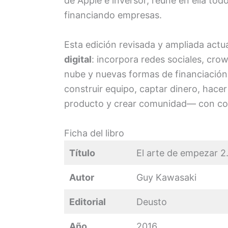
de Apple e inversor, reúne en ella to
financiando empresas.
Esta edición revisada y ampliada actua
digital
: incorpora redes sociales, cr
nube y nuevas formas de financiación
construir equipo, captar dinero, hacer
producto y crear comunidad— con con
Ficha del libro
Título
El arte de empezar 2
Autor
Guy Kawasaki
Editorial
Deusto
Año
2016