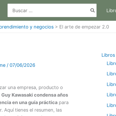
Buscar
Libr
por:
prendimiento y negocios
>
El arte de empezar 2.0
Libros
Libr
lme
/
07/06/2026
Libr
Libr
nzar una empresa, producto o
Libr
?
Guy Kawasaki condensa años
encia en una guía práctica
para
Libr
 Aquí tienes el resumen, las
Libr