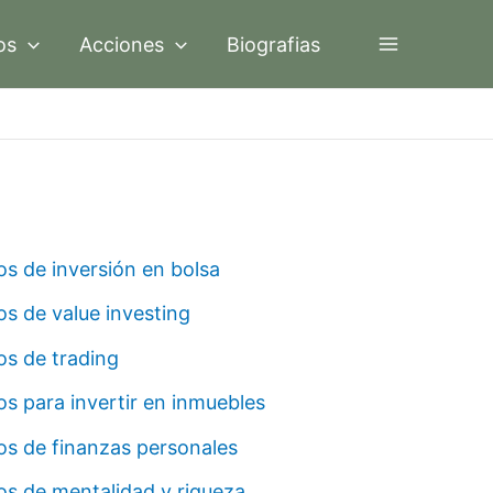
os
Acciones
Biografias
os de inversión en bolsa
os de value investing
os de trading
os para invertir en inmuebles
os de finanzas personales
os de mentalidad y riqueza