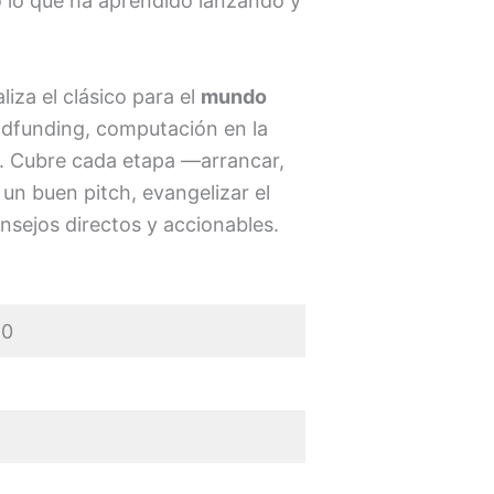
do lo que ha aprendido lanzando y
liza el clásico para el
mundo
owdfunding, computación en la
. Cubre cada etapa —arrancar,
 un buen pitch, evangelizar el
sejos directos y accionables.
.0